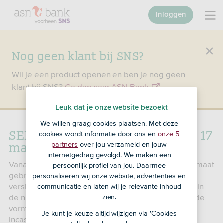
Inloggen
Nog geen klant bij SNS?
Wil je een product openen en ben je nog geen
klant bij SNS?
Ga dan naar ASN Bank
.
Leuk dat je onze website bezoekt
We willen graag cookies plaatsen. Met deze
SEPA-bestandsformaten vanaf 17
cookies wordt informatie door ons en
onze 5
maart 2024
partners
over jou verzameld en jouw
internetgedrag gevolgd. We maken een
Vanaf 17 maart 2024 kun je een nieuw bestandsformaat
persoonlijk profiel van jou. Daarmee
gebruiken voor betalen en incasseren: SEPA XML
personaliseren wij onze website, advertenties en
versie 2019. De belangrijkste verandering is dat je in
communicatie en laten wij je relevante inhoud
de nieuwe versie adresgegevens in gestructureerde
zien.
vorm kunt toevoegen bij een SEPA-betaling of -
Je kunt je keuze altijd wijzigen via 'Cookies
incasso.