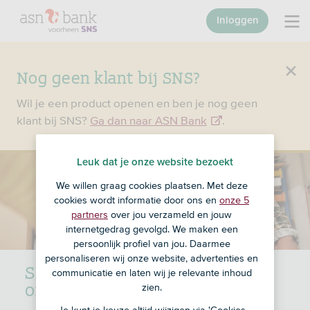
Inloggen
Nog geen klant bij SNS?
Wil je een product openen en ben je nog geen
klant bij SNS?
Ga dan naar ASN Bank
.
Leuk dat je onze website bezoekt
We willen graag cookies plaatsen. Met deze
cookies wordt informatie door ons en
onze 5
partners
over jou verzameld en jouw
internetgedrag gevolgd. We maken een
persoonlijk profiel van jou. Daarmee
personaliseren wij onze website, advertenties en
SEPAY: pinautomaat voor
communicatie en laten wij je relevante inhoud
ondernemers
zien.
Je kunt je keuze altijd wijzigen via 'Cookies