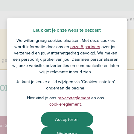
Over S
Leuk dat je onze website bezoekt
We willen graag cookies plaatsen. Met deze cookies
wordt informatie door ons en
onze 5 partners
over jou
verzameld en jouw internetgedrag gevolgd. We maken
een persoonlijk profiel van jou. Daarmee personaliseren
 geen klant bij SNS?
Ga dan naar ASN Bank
.
wij onze website, advertenties en communicatie en laten
wij je relevante inhoud zien.
ort
Je kunt je keuze altijd wijzigen via 'Cookies instellen'
onderaan de pagina.
Hier vind je ons
privacyreglement
en ons
cookiereglement
.
Accepteren
en SNS Winkel
Contact
Cookies instellen
Weigeren